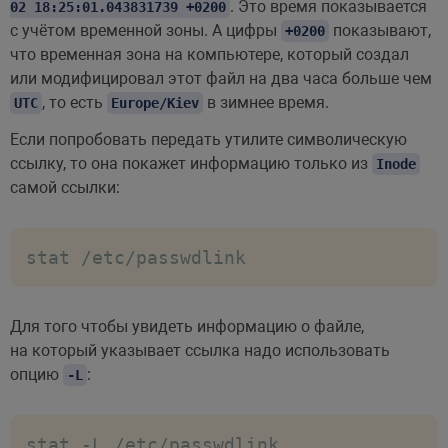
. Это время показывается
02 18:25:01.043831739 +0200
с учётом временной зоны. А цифры
показывают,
+0200
что временная зона на компьютере, который создал
или модифицировал этот файл на два часа больше чем
, то есть
в зимнее время.
UTC
Europe/Kiev
Если попробовать передать утилите символическую
ссылку, то она покажет информацию только из
Inode
самой ссылки:
stat /etc/passwdlink
Для того чтобы увидеть информацию о файле,
на который указывает ссылка надо использовать
опцию
:
-L
stat -L /etc/passwdlink