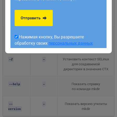
обработку своих
персональных данных
пути. Если какая-либо
директория существует,
то предупреждение об этом
Отправить
не выводится
Выводить сообщение
-v
--
Нажимая кнопку, Вы разрешаете
о каждой создаваемой
verbose
обработку своих
персональных данных
директории
Установить контекст SELinux
-Z
-
для создаваемой
директории в значение CTX
Показать справку
--help
-
по команде mkdir
Показать версию утилиты
--
-
mkdir
version