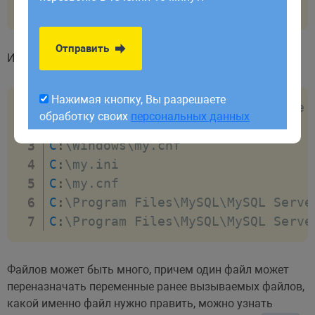
обработку своих
персональных данных
~
/
.
my
.
cnf
Отправить
Или в Windows:
Нажимая кнопку, Вы разрешаете
Default
 options are read from the 
обработку своих
персональных данных
C
:
\Windows\my
.
C
:
\Windows\my
.
C
:
\my
.
C
:
\my
.
C
:
\Program Files\MySQL\MySQL Serve
C
:
\Program Files\MySQL\MySQL Serve
Файлов может быть много, причем один файл может
переназначать переменные ранее вызываемых файлов,
какой именно файл нужно править, можно узнать