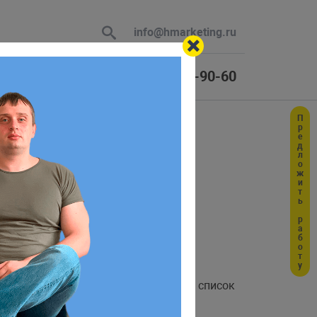
info@hmarketing.ru
+7 (925) 464-90-60
Предложить работу
 В ответ
ю с учетом
делать, так называемую, тонкую
ервера или принимают значения,
и
. Получить полный список
льные
сеансовые