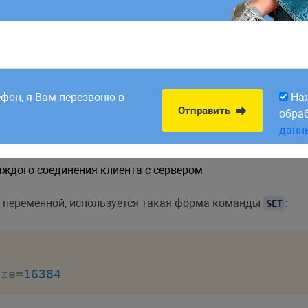
8:00. Заявки,
На
Отправить
рабатываем в первый
обра
ефон, я Вам перезвоню в
На
пределить динамически, то-есть во время работы MySQL 
данн
Отправить
обра
данн
я при старте MySQL сервера, получая значения по умолч
ждого соединения клиента с сервером
й переменной, используется такая форма команды
:
SET
ize
=
16384