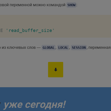
нсовой переменной можно командой
:
SHOW
KE
'read_buffer_size'
но из ключевых слов —
,
,
, переменная
GLOBAL
LOCAL
SESSION
у
уже сегодня!