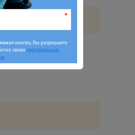
жимая кнопку, Вы разрешаете
ботку своих
персональных
жимая кнопку, Вы разрешаете
сервера, с помощью команды
ых
.
SET
ботку своих
персональных
ых
анию