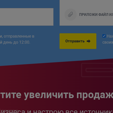
ПРИЛОЖИ ФАЙЛ И
ки, отправленные в
На
Отправить
 день до 12:00.
свои
тите увеличить прода
бизнеса и настрою все источник