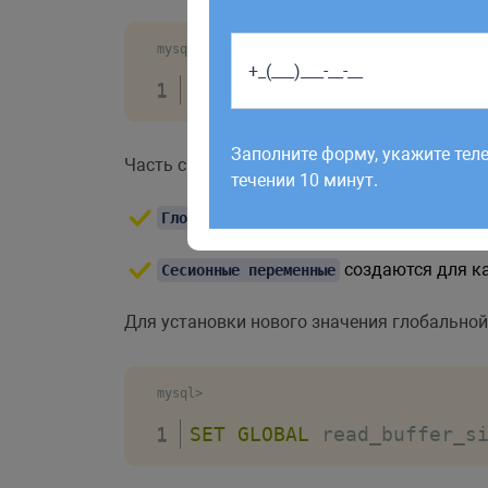
mysql>
SHOW
GLOBAL
 VARIABLES
;
Работаем по будням с 9:00 до 1
отправленные в выходные, об
Заполните форму, укажите тел
Часть системных переменных, можно перео
рабочий день до 12:00.
течении 10 минут.
инициализируютс
Глобальные переменные
создаются для ка
Сесионные переменные
Для установки нового значения глобально
mysql>
SET
GLOBAL
 read_buffer_s