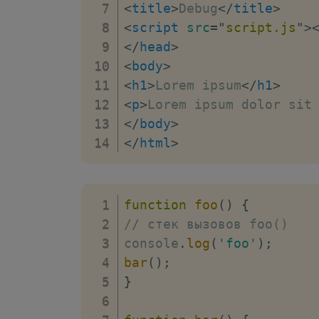
<
title
>
Debug
</
title
>
<
script
src
=
"
script.js
"
>
</
head
>
<
body
>
<
h1
>
Lorem ipsum
</
h1
>
<
p
>
Lorem ipsum dolor sit
</
body
>
</
html
>
function
foo
(
)
{
// стек вызовов foo()
console
.
log
(
'foo'
)
;
bar
(
)
;
}