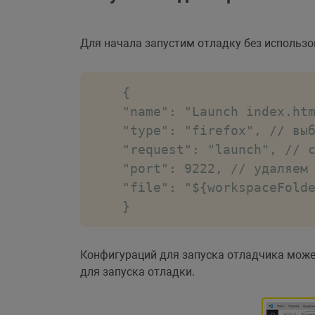
Для начала запустим отладку без использ
{

"name": "Launch index.htm
"type": "firefox", // выб
"request": "launch", // с
"port": 9222, // удаляем 
"file": "${workspaceFolde
}
Конфигураций для запуска отладчика може
для запуска отладки.