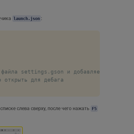
дчика
:
launch.json
файла settings.gson и добавляем свой пуст
 открыть для дебага

писке слева сверху, после чего нажать
F5