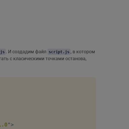
. И создадим файл
, в котором
js
script.js
тать с класическими точками останова,
1.0
"
>