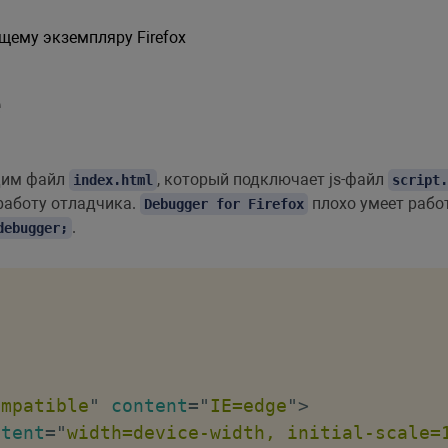
щему экземпляру Firefox
е
дим файл
, который подключает js-файл
index.html
script.
работу отладчика.
плохо умеет рабо
Debugger for Firefox
.
debugger;
ompatible
"
content
=
"
IE=edge
"
>
ntent
=
"
width=device-width, initial-scale=