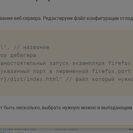
ования веб-сервера. Редактируем файл конфигурации отла
l", // название

ор дебагера

амостоятельный запуск экземпляря firefox

указанный порт в переменной firefox.port 
r}/dist/index.html" // файл который нужно
т быть несколько, выбрать нужную можно в выпадающем с