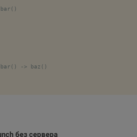
 bar()
 bar() -> baz()
oo()
unch без сервера