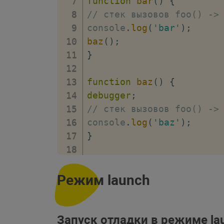
function
bar
(
)
{
// стек вызовов foo() ->
console
.
log
(
'bar'
)
;
baz
(
)
;
}
function
baz
(
)
{
debugger
;
// стек вызовов foo() ->
console
.
log
(
'baz'
)
;
}
foo
(
)
;
// место вызова f
Режим launch
Запуск отладки в режиме la