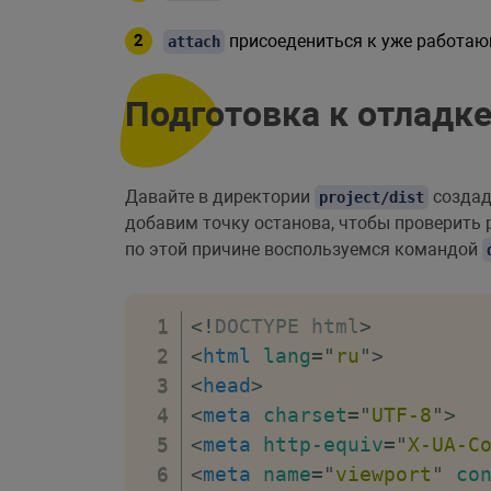
присоедениться к уже работаю
attach
Подготовка к отладк
Давайте в директории
созда
project/dist
добавим точку останова, чтобы проверить 
по этой причине воспользуемся командой
<!
DOCTYPE
html
>
<
html
lang
=
"
ru
"
>
<
head
>
<
meta
charset
=
"
UTF-8
"
>
<
meta
http-equiv
=
"
X-UA-C
<
meta
name
=
"
viewport
"
co