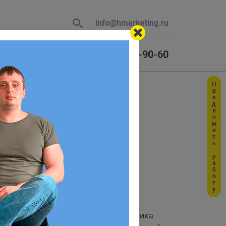
info@hmarketing.ru
+7 (925) 464-90-60
Предложить работу
 В ответ
ке с Open
ю с учетом
отлаживать js-код в панели разработчика