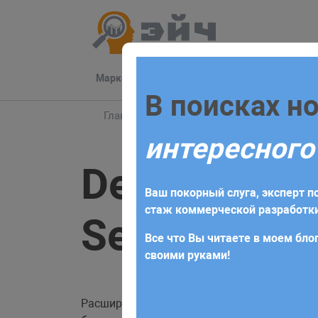
Маркетинг
Разработка
Техподдер
Заполните 
В поисках н
Главная
Блог
VS Code
Debugger for F
интересного
Для начала сотрудничества нео
Debugger fo
получите коммерческое предлож
Ваш покорный слуга, эксперт по
требований и поставленных за
стаж коммерческой разработки
Server
Все что Вы читаете в моем блог
своими руками!
Расширение предназначено для отладки js-