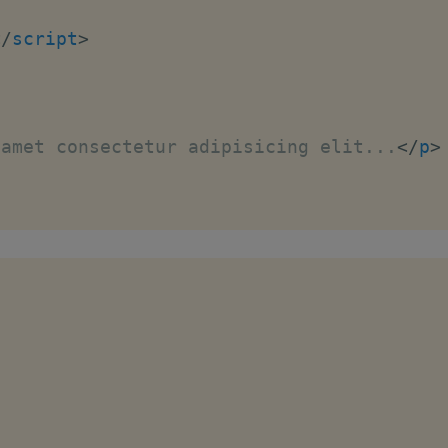
</
script
>
 amet consectetur adipisicing elit...
</
p
>