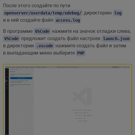
После этого создайте по пути
директорию
openserver/userdata/temp/xdebug/
log
и в ней создайте файл
access.log
В программе
нажмите на значок отладки слева,
VSCode
предложит создать файл настроек
VSCode
launch.json
в директории
нажмите создать файл и затем
.vscode
в выпадающем меню выберите
PHP