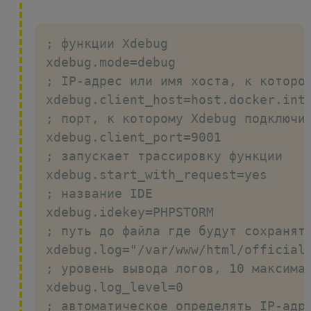
; функции Xdebug

xdebug.mode=debug

; IP-адрес или имя хоста, к котором
xdebug.client_host=host.docker.inte
; порт, к которому Xdebug подключит
xdebug.client_port=9001

; запускает трассировку функции

xdebug.start_with_request=yes

; название IDE

xdebug.idekey=PHPSTORM

; путь до файла где будут сохранятс
xdebug.log="/var/www/html/official/
; уровень вывода логов, 10 максимал
xdebug.log_level=0

; автоматическое определять IP-адре