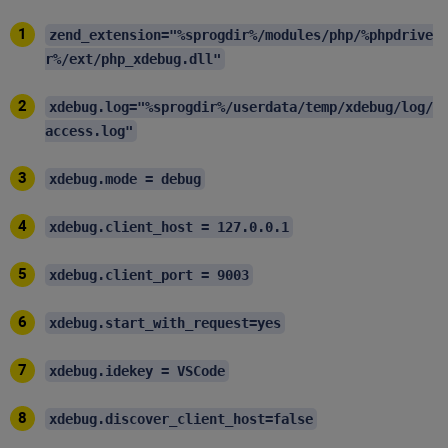
zend_extension="%sprogdir%/modules/php/%phpdrive
r%/ext/php_xdebug.dll"
xdebug.log="%sprogdir%/userdata/temp/xdebug/log/
access.log"
xdebug.mode = debug
xdebug.client_host = 127.0.0.1
xdebug.client_port = 9003
xdebug.start_with_request=yes
xdebug.idekey = VSCode
xdebug.discover_client_host=false