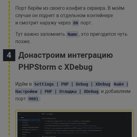
Порт берём из своего конфига сервера. В моём
случае он поднят в отдельном контейнере
и смотрит наружу через
порт.
80
Тут важно запомнить
, это пригодится чуть
Name
позже.
Донастроим интеграцию
PHPStorm с XDebug
Идём в
Settings | PHP | Debug | XDebug
Файл |
и добавляем
Настройки | PHP | Отладка | XDebug
порт
:
9001