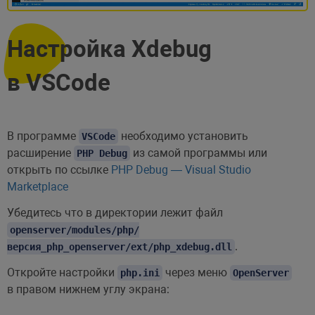
Настройка Xdebug
в VSCode
В программе
необходимо установить
VSCode
расширение
из самой программы или
PHP Debug
открыть по ссылке
PHP Debug — Visual Studio
Marketplace
Убедитесь что в директории лежит файл
openserver/modules/php/
.
версия_php_openserver/ext/php_xdebug.dll
Откройте настройки
через меню
php.ini
OpenServer
в правом нижнем углу экрана: