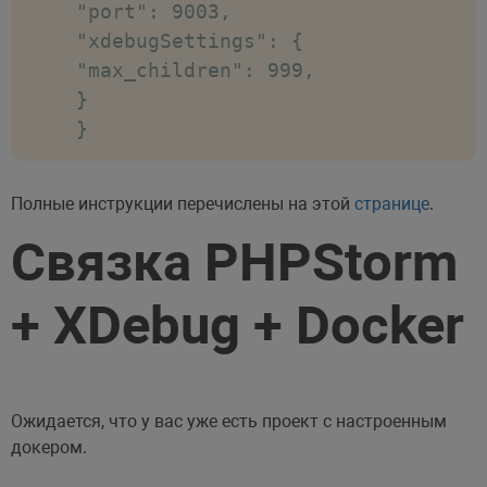
"port": 9003,

"xdebugSettings": {

"max_children": 999,

}

}
Полные инструкции перечислены на этой
странице
.
Связка PHPStorm
+ XDebug + Docker
Ожидается, что у вас уже есть проект с настроенным
докером.