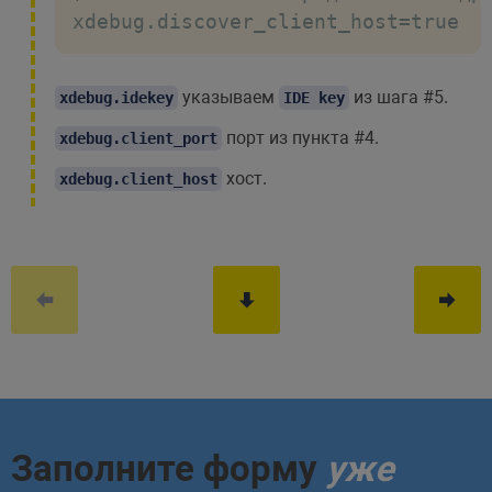
xdebug.discover_client_host=true
указываем
из шага #5.
xdebug.idekey
IDE key
порт из пункта #4.
xdebug.client_port
хост.
xdebug.client_host
Заполните форму
уже