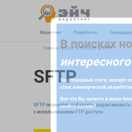
Маркетинг
Разработка
Техподдер
Заполните 
В поисках н
Главная
Блог
VS Code
SFTP
интересного
Для начала сотрудничества нео
SFTP
получите коммерческое предлож
Ваш покорный слуга, эксперт по
требований и поставленных за
стаж коммерческой разработки
Все что Вы читаете в моем блог
SFTP
позволяет добавлять, редактировать 
своими руками!
с использованием FTP доступа