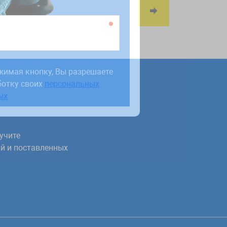
жимая кнопку, Вы разрешаете
ботку своих
персональных
жимая кнопку, Вы разрешаете
ых
ботку своих
персональных
ых
учите
й и поставленных