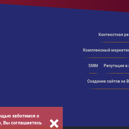
Контекстная р
Комплексный маркети
SMM
Репутация в
Создание сайтов на Bi
ощью заботимся о
о, Вы соглашаетесь