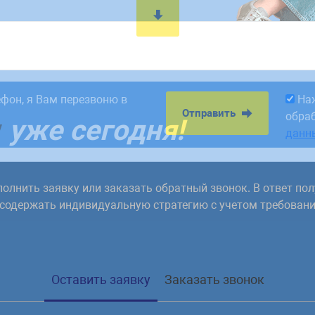
8:00. Заявки,
На
Отправить
рабатываем в первый
обра
ефон, я Вам перезвоню в
На
данн
Отправить
обра
у
уже сегодня!
данн
олнить заявку или заказать обратный звонок. В ответ пол
 содержать индивидуальную стратегию с учетом требовани
Оставить заявку
Заказать звонок