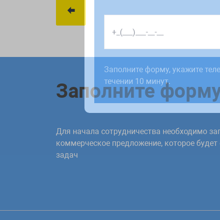
Работаем по будням с 9:00 до 1
отправленные в выходные, об
Заполните форму, укажите тел
рабочий день до 12:00.
течении 10 минут.
Заполните форм
Для начала сотрудничества необходимо зап
коммерческое предложение, которое будет
задач