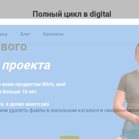
Полный цикл в digital
жка
Блог
Контакты
форму
ового
уже сегодня!
 проекта
бходимо заполнить заявку или заказать обратный звонок.
ение, которое будет содержать индивидуальную стратеги
 всем продуктам Bitrix, мой
дач
 больше 10 лет.
е, я делал много раз
или удалять файлы в локальном каталоге и синхронизиров