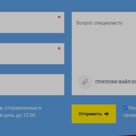
ПРИЛОЖИ ФАЙЛ И
ки, отправленные в
На
Отправить
 день до 12:00.
свои