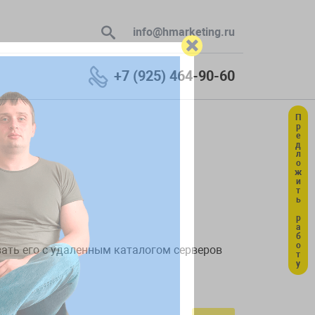
info@hmarketing.ru
+7 (925) 464-90-60
Предложить работу
 В ответ
ю с учетом
ать его с удаленным каталогом серверов