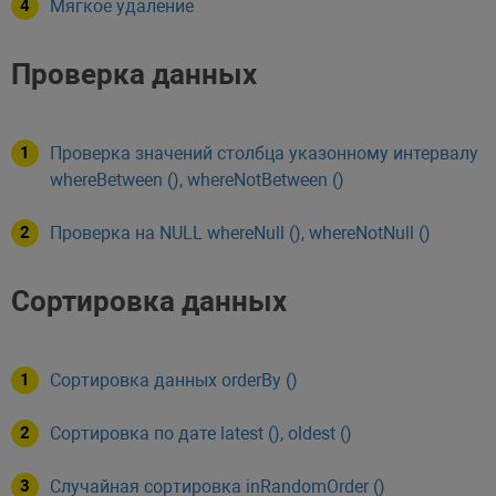
Мягкое удаление
Проверка данных
Проверка значений столбца указонному интервалу
whereBetween (), whereNotBetween ()
Проверка на NULL whereNull (), whereNotNull ()
Сортировка данных
Сортировка данных orderBy ()
Сортировка по дате latest (), oldest ()
Случайная сортировка inRandomOrder ()